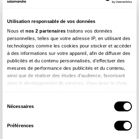
Utilisation responsable de vos données
Voir la réponse
Nous et
nos 2 partenaires
traitons vos données
personnelles, telles que votre adresse IP, en utilisant des
technologies comme les cookies pour stocker et accéder
à des informations sur votre appareil, afin de diffuser des
publicités et du contenu personnalisés, d'effectuer des
mesures de performance des publicités et du contenu,
ainsi que de réaliser des études d’audience, favorisant
ainsi le développement de services. Vous avez le choix
quant à l'utilisation de vos données et à leurs finalités.
Alix , 11 ans
Vous pouvez modifier ou retirer votre consentement à
Coucou Sam, je m’appelle Alix ! Voici une photo de la
Sélection
tortue que j’ai dessinée (c’est une amie qui la coloriée)
tout moment en consultant la Déclaration relative aux
Nécessaires
du
pour le spectacle de mon école !
cookies ou en cliquant sur l'icône de confidentialité.
consentement
Préférences
Si vous le permettez, nous aimerions également :
Collecter des informations sur votre localisation