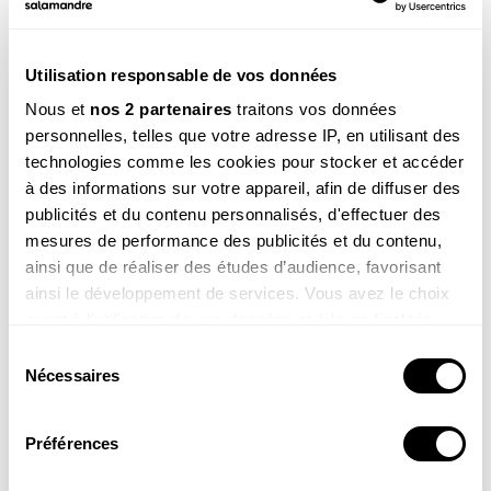
Utilisation responsable de vos données
Voir la réponse
Nous et
nos 2 partenaires
traitons vos données
personnelles, telles que votre adresse IP, en utilisant des
technologies comme les cookies pour stocker et accéder
à des informations sur votre appareil, afin de diffuser des
publicités et du contenu personnalisés, d'effectuer des
mesures de performance des publicités et du contenu,
ainsi que de réaliser des études d’audience, favorisant
ainsi le développement de services. Vous avez le choix
quant à l'utilisation de vos données et à leurs finalités.
Alix , 11 ans
Vous pouvez modifier ou retirer votre consentement à
Coucou Sam, je m’appelle Alix ! Voici une photo de la
Sélection
tortue que j’ai dessinée (c’est une amie qui la coloriée)
tout moment en consultant la Déclaration relative aux
Nécessaires
du
pour le spectacle de mon école !
cookies ou en cliquant sur l'icône de confidentialité.
consentement
Préférences
Si vous le permettez, nous aimerions également :
Collecter des informations sur votre localisation