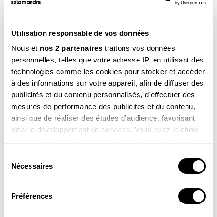
Utilisation responsable de vos données
Voir la réponse
Nous et
nos 2 partenaires
traitons vos données
personnelles, telles que votre adresse IP, en utilisant des
technologies comme les cookies pour stocker et accéder
à des informations sur votre appareil, afin de diffuser des
publicités et du contenu personnalisés, d'effectuer des
mesures de performance des publicités et du contenu,
ainsi que de réaliser des études d’audience, favorisant
ainsi le développement de services. Vous avez le choix
quant à l'utilisation de vos données et à leurs finalités.
Alix , 11 ans
Vous pouvez modifier ou retirer votre consentement à
Coucou Sam, je m’appelle Alix ! Voici une photo de la
Sélection
tortue que j’ai dessinée (c’est une amie qui la coloriée)
tout moment en consultant la Déclaration relative aux
Nécessaires
du
pour le spectacle de mon école !
cookies ou en cliquant sur l'icône de confidentialité.
consentement
Préférences
Si vous le permettez, nous aimerions également :
Collecter des informations sur votre localisation