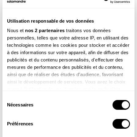
Utilisation responsable de vos données
Voir la réponse
Nous et
nos 2 partenaires
traitons vos données
personnelles, telles que votre adresse IP, en utilisant des
technologies comme les cookies pour stocker et accéder
à des informations sur votre appareil, afin de diffuser des
publicités et du contenu personnalisés, d'effectuer des
mesures de performance des publicités et du contenu,
ainsi que de réaliser des études d’audience, favorisant
ainsi le développement de services. Vous avez le choix
quant à l'utilisation de vos données et à leurs finalités.
Alix , 11 ans
Vous pouvez modifier ou retirer votre consentement à
Coucou Sam, je m’appelle Alix ! Voici une photo de la
Sélection
tortue que j’ai dessinée (c’est une amie qui la coloriée)
tout moment en consultant la Déclaration relative aux
Nécessaires
du
pour le spectacle de mon école !
cookies ou en cliquant sur l'icône de confidentialité.
consentement
Préférences
Si vous le permettez, nous aimerions également :
Collecter des informations sur votre localisation