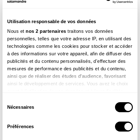
Utilisation responsable de vos données
Voir la réponse
Nous et
nos 2 partenaires
traitons vos données
personnelles, telles que votre adresse IP, en utilisant des
technologies comme les cookies pour stocker et accéder
à des informations sur votre appareil, afin de diffuser des
publicités et du contenu personnalisés, d'effectuer des
mesures de performance des publicités et du contenu,
ainsi que de réaliser des études d’audience, favorisant
ainsi le développement de services. Vous avez le choix
quant à l'utilisation de vos données et à leurs finalités.
Alix , 11 ans
Vous pouvez modifier ou retirer votre consentement à
Coucou Sam, je m’appelle Alix ! Voici une photo de la
Sélection
tortue que j’ai dessinée (c’est une amie qui la coloriée)
tout moment en consultant la Déclaration relative aux
Nécessaires
du
pour le spectacle de mon école !
cookies ou en cliquant sur l'icône de confidentialité.
consentement
Préférences
Si vous le permettez, nous aimerions également :
Collecter des informations sur votre localisation