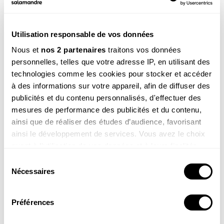
Utilisation responsable de vos données
Voir la réponse
Nous et
nos 2 partenaires
traitons vos données
personnelles, telles que votre adresse IP, en utilisant des
technologies comme les cookies pour stocker et accéder
à des informations sur votre appareil, afin de diffuser des
publicités et du contenu personnalisés, d'effectuer des
mesures de performance des publicités et du contenu,
ainsi que de réaliser des études d’audience, favorisant
ainsi le développement de services. Vous avez le choix
quant à l'utilisation de vos données et à leurs finalités.
Alix , 11 ans
Vous pouvez modifier ou retirer votre consentement à
Coucou Sam, je m’appelle Alix ! Voici une photo de la
Sélection
tortue que j’ai dessinée (c’est une amie qui la coloriée)
tout moment en consultant la Déclaration relative aux
Nécessaires
du
pour le spectacle de mon école !
cookies ou en cliquant sur l'icône de confidentialité.
consentement
Préférences
Si vous le permettez, nous aimerions également :
Collecter des informations sur votre localisation