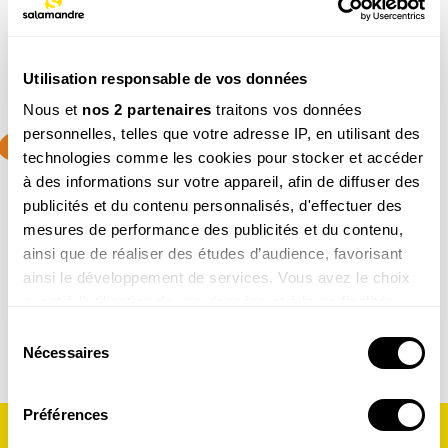
Utilisation responsable de vos données
Nous et
nos 2 partenaires
traitons vos données
personnelles, telles que votre adresse IP, en utilisant des
4-7
ans
technologies comme les cookies pour stocker et accéder
à des informations sur votre appareil, afin de diffuser des
PETITE SALAMANDRE (4 - 7 ANS)
Faites découvrir aux petits la nature de manière ludique
publicités et du contenu personnalisés, d'effectuer des
mesures de performance des publicités et du contenu,
Découvrir le magazine
ainsi que de réaliser des études d’audience, favorisant
ainsi le développement de services. Vous avez le choix
quant à l'utilisation de vos données et à leurs finalités.
Vous pouvez modifier ou retirer votre consentement à
Sélection
tout moment en consultant la Déclaration relative aux
Nécessaires
du
cookies ou en cliquant sur l'icône de confidentialité.
consentement
Préférences
Si vous le permettez, nous aimerions également :