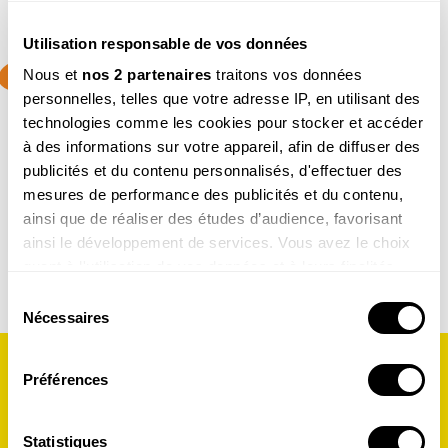
Utilisation responsable de vos données
4-7
Nous et
nos 2 partenaires
traitons vos données
ans
personnelles, telles que votre adresse IP, en utilisant des
PETITE SALAMANDRE (4 - 7 ANS)
technologies comme les cookies pour stocker et accéder
Faites découvrir aux petits la nature de manière ludique
à des informations sur votre appareil, afin de diffuser des
Découvrir le magazine
publicités et du contenu personnalisés, d'effectuer des
mesures de performance des publicités et du contenu,
ainsi que de réaliser des études d’audience, favorisant
ainsi le développement de services. Vous avez le choix
quant à l'utilisation de vos données et à leurs finalités.
Vous pouvez modifier ou retirer votre consentement à
Sélection
tout moment en consultant la Déclaration relative aux
Nécessaires
du
cookies ou en cliquant sur l'icône de confidentialité.
consentement
Préférences
Si vous le permettez, nous aimerions également :
Collecter des informations sur votre localisation
géographique qui peuvent être précises à plusieurs
Statistiques