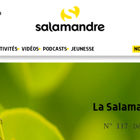
R
TIVITÉS
VIDÉOS
PODCASTS
JEUNESSE
NO
La Salama
N° 117
- Dé