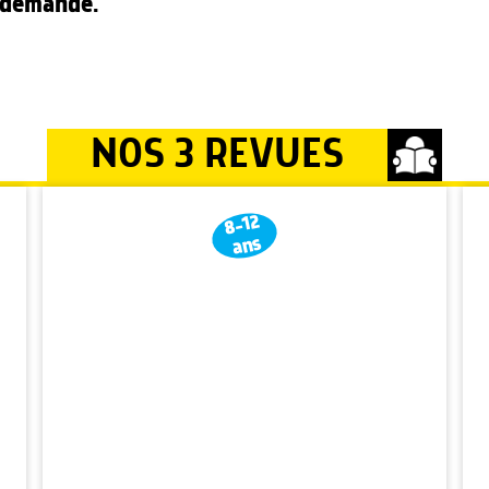
e demande.
NOS 3 REVUES
8-12
ans