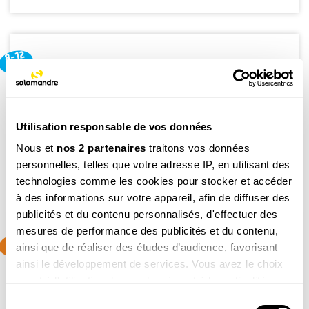
8-12
ans
SALAMANDRE JUNIOR (8 - 12 ANS)
Donnez envie aux enfants d'explorer et de protéger la
nature
Utilisation responsable de vos données
Découvrir le magazine
Nous et
nos 2 partenaires
traitons vos données
personnelles, telles que votre adresse IP, en utilisant des
technologies comme les cookies pour stocker et accéder
à des informations sur votre appareil, afin de diffuser des
publicités et du contenu personnalisés, d'effectuer des
mesures de performance des publicités et du contenu,
4-7
ainsi que de réaliser des études d’audience, favorisant
ans
ainsi le développement de services. Vous avez le choix
PETITE SALAMANDRE (4 - 7 ANS)
quant à l'utilisation de vos données et à leurs finalités.
Faites découvrir aux petits la nature de manière ludique
Vous pouvez modifier ou retirer votre consentement à
Sélection
Découvrir le magazine