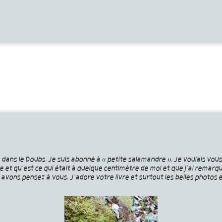
bite dans le Doubs. Je suis abonné à « petite salamandre ». Je voulais v
re et qu’est ce qui était à quelque centimètre de moi et que j’ai remarq
vons pensez à vous. J’adore votre livre et surtout les belles photos et