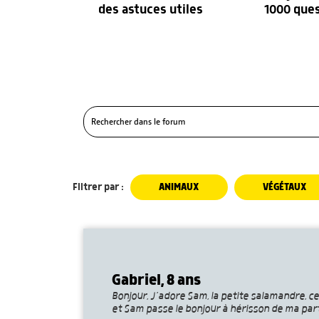
des astuces utiles
1000 que
Filtrer par :
ANIMAUX
VÉGÉTAUX
Gabriel, 8 ans
Bonjour, J’adore Sam, la petite salamandre, ce
et Sam passe le bonjour à hérisson de ma part