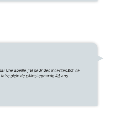
r une abeille, j’ai peur des insectes.Est-ce
faire plein de câlinsLeonardo 4,5 ans