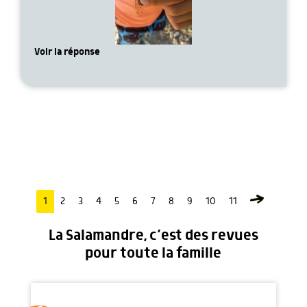
Voir la réponse
1
2
3
4
5
6
7
8
9
10
11
La Salamandre, c’est des revues
pour toute la famille