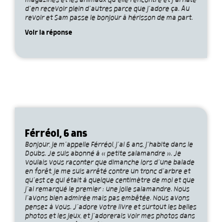
magazines et les animaux qu’elle rencontre et j’ai hâte
d’en recevoir plein d’autres parce que j’adore ça. Au
revoir et Sam passe le bonjour à hérisson de ma part.
Voir la réponse
Férréol, 6 ans
Bonjour, je m’appelle Férréol, j’ai 6 ans, j’habite dans le
Doubs. Je suis abonné à « petite salamandre ». Je
voulais vous raconter que dimanche lors d’une balade
en forêt, je me suis arrêté contre un tronc d’arbre et
qu’est ce qui était à quelque centimètre de moi et que
j’ai remarqué le premier : une jolie salamandre. Nous
l’avons bien admirée mais pas embêtée. Nous avons
pensez à vous. J’adore votre livre et surtout les belles
photos et les jeux, et j’adorerais voir mes photos dans