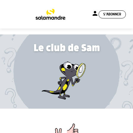
person
S'ABONNER
menu