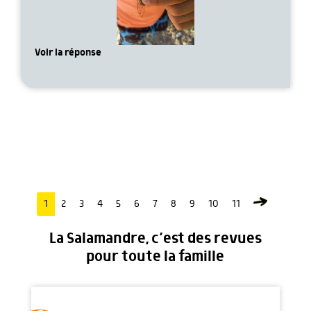
Voir la réponse
1
2
3
4
5
6
7
8
9
10
11
La Salamandre, c’est des revues
pour toute la famille