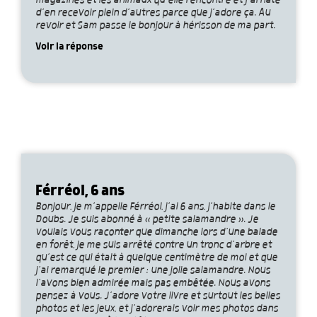
magazines et les animaux qu’elle rencontre et j’ai hâte
d’en recevoir plein d’autres parce que j’adore ça. Au
revoir et Sam passe le bonjour à hérisson de ma part.
Voir la réponse
Férréol, 6 ans
Bonjour, je m’appelle Férréol, j’ai 6 ans, j’habite dans le
Doubs. Je suis abonné à « petite salamandre ». Je
voulais vous raconter que dimanche lors d’une balade
en forêt, je me suis arrêté contre un tronc d’arbre et
qu’est ce qui était à quelque centimètre de moi et que
j’ai remarqué le premier : une jolie salamandre. Nous
l’avons bien admirée mais pas embêtée. Nous avons
pensez à vous. J’adore votre livre et surtout les belles
photos et les jeux, et j’adorerais voir mes photos dans