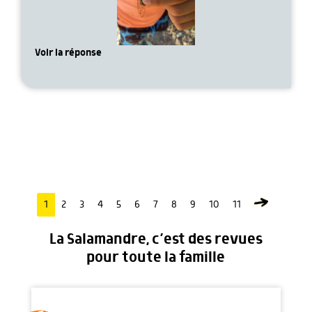
Voir la réponse
1
2
3
4
5
6
7
8
9
10
11
La Salamandre, c’est des revues
pour toute la famille