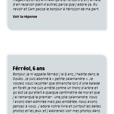
magazines et les animaux qu’elle rencontre et j’ai hâte
d’en recevoir plein d’autres parce que j’adore ça. Au
revoir et Sam passe le bonjour à hérisson de ma part.
Voir la réponse
Férréol, 6 ans
Bonjour, je m’appelle Férréol, j’ai 6 ans, j’habite dans le
Doubs. Je suis abonné à « petite salamandre ». Je
voulais vous raconter que dimanche lors d’une balade
en forêt, je me suis arrêté contre un tronc d’arbre et
qu’est ce qui était à quelque centimètre de moi et que
j’ai remarqué le premier : une jolie salamandre. Nous
l’avons bien admirée mais pas embêtée. Nous avons
pensez à vous. J’adore votre livre et surtout les belles
photos et les jeux, et j’adorerais voir mes photos dans