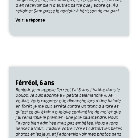
magazines et les animaux qu’elle rencontre et j’ai hâte
d’en recevoir plein d’autres parce que j’adore ça. Au
revoir et Sam passe le bonjour à hérisson de ma part.
Voir la réponse
Férréol, 6 ans
Bonjour, je m’appelle Férréol, j’ai 6 ans, j’habite dans le
Doubs. Je suis abonné à « petite salamandre ». Je
voulais vous raconter que dimanche lors d’une balade
en forêt, je me suis arrêté contre un tronc d’arbre et
qu’est ce qui était à quelque centimètre de moi et que
j’ai remarqué le premier : une jolie salamandre. Nous
l’avons bien admirée mais pas embêtée. Nous avons
pensez à vous. J’adore votre livre et surtout les belles
photos et les jeux, et j’adorerais voir mes photos dans