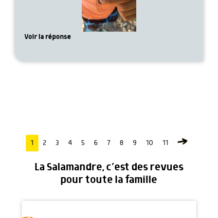
Voir la réponse
1
2
3
4
5
6
7
8
9
10
11
La Salamandre, c’est des revues
pour toute la famille