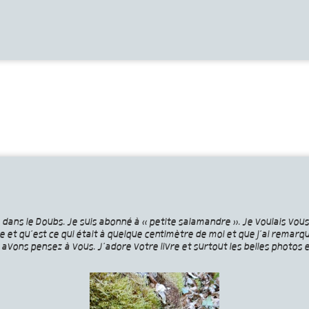
bite dans le Doubs. Je suis abonné à « petite salamandre ». Je voulais v
re et qu’est ce qui était à quelque centimètre de moi et que j’ai remarq
vons pensez à vous. J’adore votre livre et surtout les belles photos et