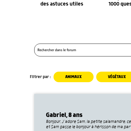
des astuces utiles
1000 que
Filtrer par :
ANIMAUX
VÉGÉTAUX
Gabriel, 8 ans
Bonjour, J’adore Sam, la petite salamandre, ce
et Sam passe le bonjour à hérisson de ma part