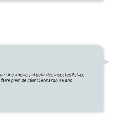
r une abeille, j’ai peur des insectes.Est-ce
faire plein de câlinsLeonardo 4,5 ans