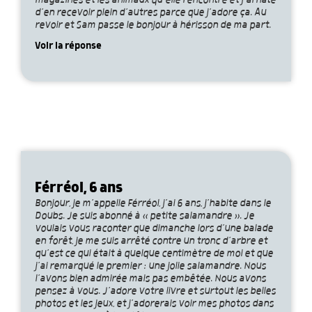
magazines et les animaux qu’elle rencontre et j’ai hâte
d’en recevoir plein d’autres parce que j’adore ça. Au
revoir et Sam passe le bonjour à hérisson de ma part.
Voir la réponse
Férréol, 6 ans
Bonjour, je m’appelle Férréol, j’ai 6 ans, j’habite dans le
Doubs. Je suis abonné à « petite salamandre ». Je
voulais vous raconter que dimanche lors d’une balade
en forêt, je me suis arrêté contre un tronc d’arbre et
qu’est ce qui était à quelque centimètre de moi et que
j’ai remarqué le premier : une jolie salamandre. Nous
l’avons bien admirée mais pas embêtée. Nous avons
pensez à vous. J’adore votre livre et surtout les belles
photos et les jeux, et j’adorerais voir mes photos dans