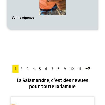
Voir la réponse
1
2
3
4
5
6
7
8
9
10
11
La Salamandre, c’est des revues
pour toute la famille