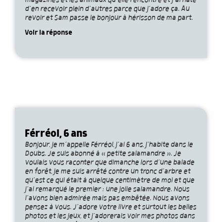
magazines et les animaux qu’elle rencontre et j’ai hâte
d’en recevoir plein d’autres parce que j’adore ça. Au
revoir et Sam passe le bonjour à hérisson de ma part.
Voir la réponse
Férréol, 6 ans
Bonjour, je m’appelle Férréol, j’ai 6 ans, j’habite dans le
Doubs. Je suis abonné à « petite salamandre ». Je
voulais vous raconter que dimanche lors d’une balade
en forêt, je me suis arrêté contre un tronc d’arbre et
qu’est ce qui était à quelque centimètre de moi et que
j’ai remarqué le premier : une jolie salamandre. Nous
l’avons bien admirée mais pas embêtée. Nous avons
pensez à vous. J’adore votre livre et surtout les belles
photos et les jeux, et j’adorerais voir mes photos dans