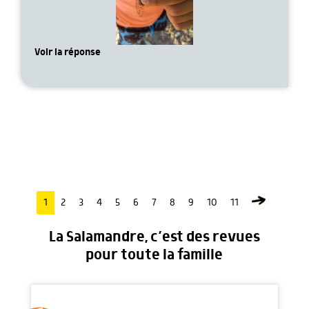
Voir la réponse
1
2
3
4
5
6
7
8
9
10
11
La Salamandre, c’est des revues
pour toute la famille