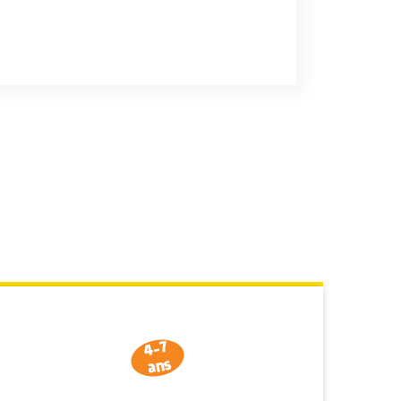
4-7
ans