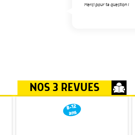
Merci pour ta question !
NOS 3 REVUES
8-12
ans