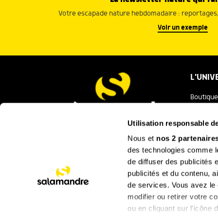
Votre escapade nature hebdomadaire : reportages, 
Voir un exemple
L'UNIV
Boutique
Salaman
Utilisation responsable 
Salamand
Nous et
nos 2 partenaire
Nous contacter
des technologies comme les
Festival
de diffuser des publicités
La Minut
publicités et du contenu, 
de services. Vous avez le c
SUIVEZ
modifier ou retirer votre 
ou en cliquant sur l'icône d