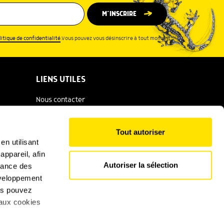
M’INSCRIRE
litique de confidentialité
.Vous pouvez vous désinscrire à tout moment.
LIENS UTILES
Nous contacter
Espace presse
Tout autoriser
Catalogue Salamandre
en utilisant
ppareil, afin
Conditions générales d'utilisation
Autoriser la sélection
rmance des
Politique de confidentialité
développement
ous pouvez
Mentions légales
 aux cookies