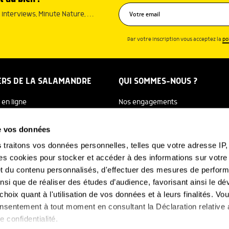
interviews, Minute Nature, …
Par votre inscription vous acceptez la
po
ERS DE LA SALAMANDRE
QUI SOMMES-NOUS ?
 en ligne
Nos engagements
dreTV
Notre histoire
de vos données
re Ecole
Julien Perrot
s
traitons vos données personnelles, telles que votre adresse IP, 
 cookies pour stocker et accéder à des informations sur votre a
 Salamandre
L'équipe
 et du contenu personnalisés, d'effectuer des mesures de perfo
e Nature
Nous soutenir
ainsi que de réaliser des études d’audience, favorisant ainsi le 
hoix quant à l'utilisation de vos données et à leurs finalités. V
FAQ
-NOUS
consentement à tout moment en consultant la Déclaration relative
e confidentialité.