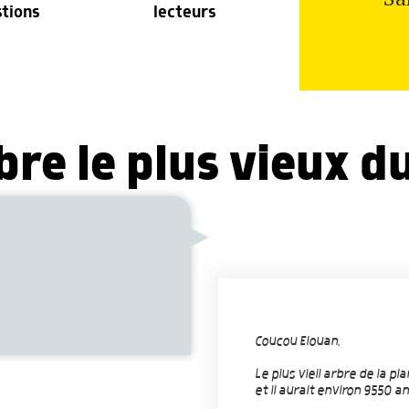
stions
lecteurs
rbre le plus vieux 
Coucou Elouan,
Le plus vieil arbre de la pl
et il aurait environ 9550 an