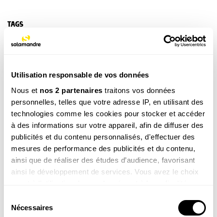
TAGS
Amphibien
Utilisation responsable de vos données
NOS 3 REVUES
Nous et
nos 2 partenaires
traitons vos données
personnelles, telles que votre adresse IP, en utilisant des
technologies comme les cookies pour stocker et accéder
à des informations sur votre appareil, afin de diffuser des
REVUE SALAMANDRE
Plongez au coeur d'une nature insolite près de chez
publicités et du contenu personnalisés, d'effectuer des
vous
mesures de performance des publicités et du contenu,
Découvrir la revue
ainsi que de réaliser des études d’audience, favorisant
ainsi le développement de services. Vous avez le choix
quant à l'utilisation de vos données et à leurs finalités.
Vous pouvez modifier ou retirer votre consentement à
Sélection
tout moment en consultant la Déclaration relative aux
Nécessaires
du