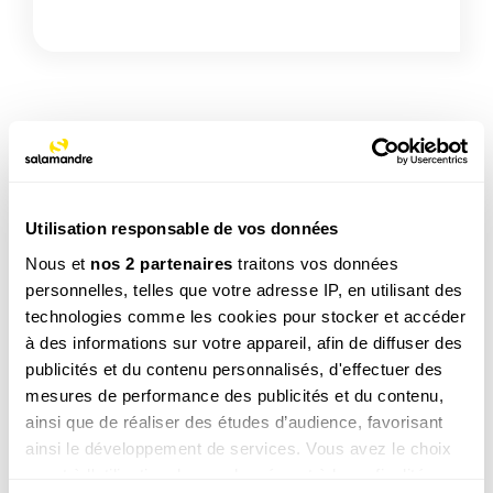
TAGS
Insecte
Utilisation responsable de vos données
Nous et
nos 2 partenaires
traitons vos données
personnelles, telles que votre adresse IP, en utilisant des
NOS 3 REVUES
technologies comme les cookies pour stocker et accéder
à des informations sur votre appareil, afin de diffuser des
publicités et du contenu personnalisés, d'effectuer des
mesures de performance des publicités et du contenu,
REVUE SALAMANDRE
ainsi que de réaliser des études d’audience, favorisant
Plongez au coeur d'une nature insolite près de chez
vous
ainsi le développement de services. Vous avez le choix
quant à l'utilisation de vos données et à leurs finalités.
Découvrir la revue