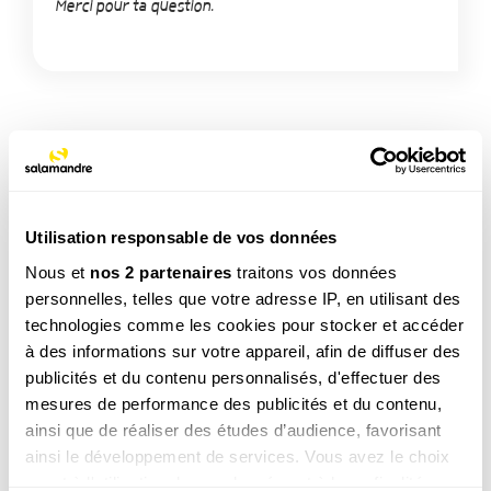
Merci pour ta question.
TAGS
Autre (Animal)
Utilisation responsable de vos données
Nous et
nos 2 partenaires
traitons vos données
personnelles, telles que votre adresse IP, en utilisant des
NOS 3 REVUES
technologies comme les cookies pour stocker et accéder
à des informations sur votre appareil, afin de diffuser des
publicités et du contenu personnalisés, d'effectuer des
mesures de performance des publicités et du contenu,
REVUE SALAMANDRE
ainsi que de réaliser des études d’audience, favorisant
Plongez au coeur d'une nature insolite près de chez
ainsi le développement de services. Vous avez le choix
vous
quant à l'utilisation de vos données et à leurs finalités.