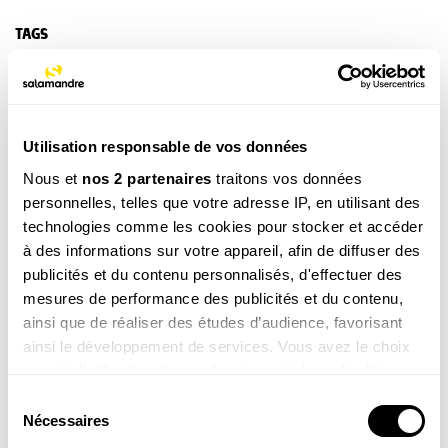
TAGS
Oiseau
NOS 3 REVUES
Utilisation responsable de vos données
Nous et
nos 2 partenaires
traitons vos données
personnelles, telles que votre adresse IP, en utilisant des
technologies comme les cookies pour stocker et accéder
REVUE SALAMANDRE
à des informations sur votre appareil, afin de diffuser des
Plongez au coeur d'une nature insolite près de chez
publicités et du contenu personnalisés, d'effectuer des
vous
mesures de performance des publicités et du contenu,
Découvrir la revue
ainsi que de réaliser des études d’audience, favorisant
ainsi le développement de services. Vous avez le choix
quant à l'utilisation de vos données et à leurs finalités.
Vous pouvez modifier ou retirer votre consentement à
Sélection
tout moment en consultant la Déclaration relative aux
Nécessaires
du
cookies ou en cliquant sur l'icône de confidentialité.