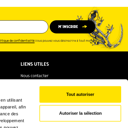
M’INSCRIRE
litique de confidentialité
.Vous pouvez vous désinscrire à tout moment.
LIENS UTILES
Nous contacter
Espace presse
Tout autoriser
Catalogue Salamandre
en utilisant
ppareil, afin
Conditions générales d'utilisation
Autoriser la sélection
rmance des
Politique de confidentialité
développement
ous pouvez