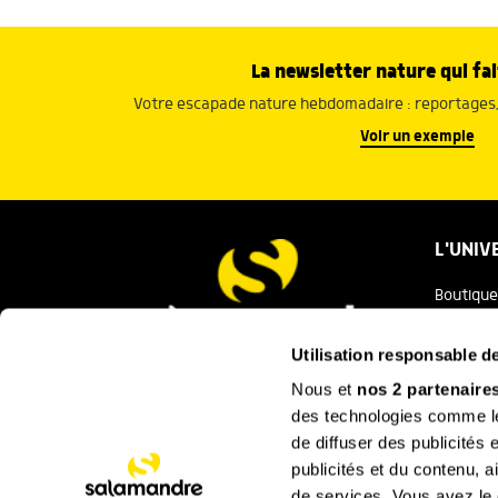
La newsletter nature qui fai
Votre escapade nature hebdomadaire : reportages, 
Voir un exemple
L'UNIV
Boutique
Salaman
Utilisation responsable 
Salamand
Nous et
nos 2 partenaire
Nous contacter
des technologies comme les
Festival
de diffuser des publicités
La Minut
publicités et du contenu, 
de services. Vous avez le c