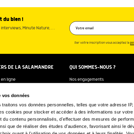
t du bien !
interviews, Minute Nature, …
Par votre inscription vous acceptez la
po
ERS DE LA SALAMANDRE
QUI SOMMES-NOUS ?
 en ligne
Nos engagements
dreTV
Notre histoire
de vos données
re Ecole
Julien Perrot
s
traitons vos données personnelles, telles que votre adresse IP, 
 cookies pour stocker et accéder à des informations sur votre a
 Salamandre
L'équipe
 et du contenu personnalisés, d'effectuer des mesures de perfo
e Nature
Nous soutenir
ainsi que de réaliser des études d’audience, favorisant ainsi le 
hoix quant à l'utilisation de vos données et à leurs finalités. V