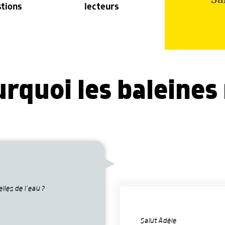
stions
lecteurs
urquoi les baleines
?
lles de l’eau ?
Salut Adèle