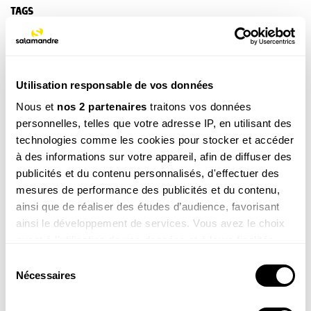
TAGS
NOS 3 REVUES
Utilisation responsable de vos données
Nous et
nos 2 partenaires
traitons vos données
personnelles, telles que votre adresse IP, en utilisant des
REVUE SALAMANDRE
technologies comme les cookies pour stocker et accéder
Plongez au coeur d'une nature insolite près de chez
à des informations sur votre appareil, afin de diffuser des
vous
publicités et du contenu personnalisés, d'effectuer des
Découvrir la revue
mesures de performance des publicités et du contenu,
ainsi que de réaliser des études d’audience, favorisant
ainsi le développement de services. Vous avez le choix
quant à l'utilisation de vos données et à leurs finalités.
Vous pouvez modifier ou retirer votre consentement à
Sélection
tout moment en consultant la Déclaration relative aux
Nécessaires
du
8-12
cookies ou en cliquant sur l'icône de confidentialité.
ans
consentement