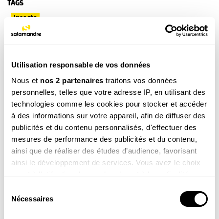
TAGS
Insecte
NOS 3 REVUES
Utilisation responsable de vos données
Nous et
nos 2 partenaires
traitons vos données
personnelles, telles que votre adresse IP, en utilisant des
technologies comme les cookies pour stocker et accéder
REVUE SALAMANDRE
Plongez au coeur d'une nature insolite près de chez
à des informations sur votre appareil, afin de diffuser des
vous
publicités et du contenu personnalisés, d'effectuer des
Découvrir la revue
mesures de performance des publicités et du contenu,
ainsi que de réaliser des études d’audience, favorisant
ainsi le développement de services. Vous avez le choix
quant à l'utilisation de vos données et à leurs finalités.
Vous pouvez modifier ou retirer votre consentement à
Sélection
tout moment en consultant la Déclaration relative aux
Nécessaires
du
8-12
cookies ou en cliquant sur l'icône de confidentialité.
consentement
ans