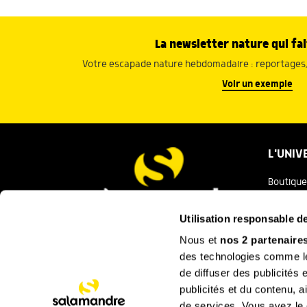
La newsletter nature qui fai
Votre escapade nature hebdomadaire : reportages, 
Voir un exemple
L'UNIV
Boutique
Salaman
Utilisation responsable 
Salamand
Nous et
nos 2 partenaire
Nous contacter
des technologies comme les
Festival
de diffuser des publicités
La Minut
publicités et du contenu, 
de services. Vous avez le c