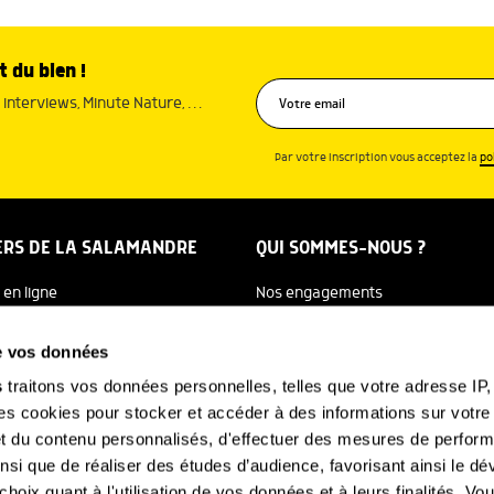
t du bien !
interviews, Minute Nature, …
Par votre inscription vous acceptez la
po
ERS DE LA SALAMANDRE
QUI SOMMES-NOUS ?
 en ligne
Nos engagements
dreTV
Notre histoire
de vos données
re Ecole
Julien Perrot
s
traitons vos données personnelles, telles que votre adresse IP, 
 cookies pour stocker et accéder à des informations sur votre a
 Salamandre
L'équipe
 et du contenu personnalisés, d'effectuer des mesures de perfo
e Nature
Nous soutenir
ainsi que de réaliser des études d’audience, favorisant ainsi le 
hoix quant à l'utilisation de vos données et à leurs finalités. V