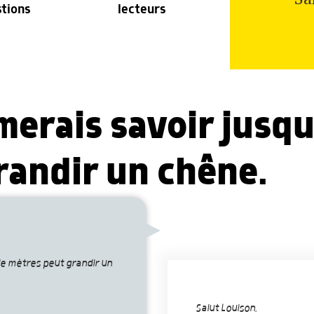
stions
lecteurs
imerais savoir jusq
randir un chêne.
de mètres peut grandir un
Salut Louison,