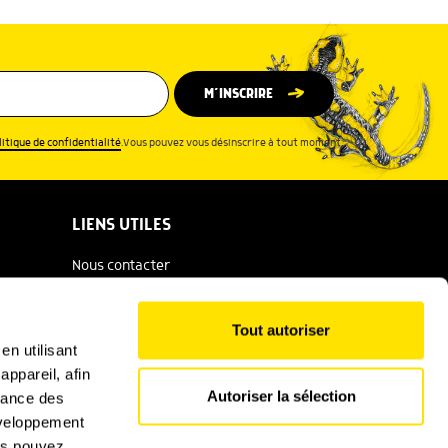
M’INSCRIRE
litique de confidentialité
.Vous pouvez vous désinscrire à tout moment.
LIENS UTILES
Nous contacter
Espace presse
Tout autoriser
Catalogue Salamandre
en utilisant
ppareil, afin
Conditions générales d'utilisation
Autoriser la sélection
rmance des
Politique de confidentialité
développement
ous pouvez