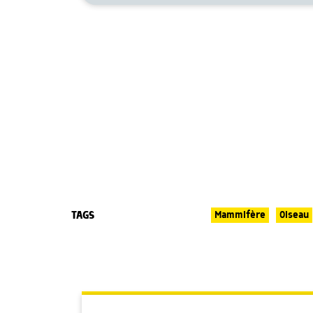
TAGS
Mammifère
Oiseau