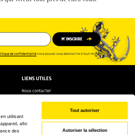
M’INSCRIRE
litique de confidentialité
.Vous pouvez vous désinscrire à tout moment.
LIENS UTILES
Nous contacter
Espace presse
Tout autoriser
Catalogue Salamandre
en utilisant
ppareil, afin
Conditions générales d'utilisation
Autoriser la sélection
rmance des