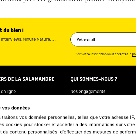
t du bien !
interviews, Minute Nature, …
Par votre inscription vous acceptez la
po
ERS DE LA SALAMANDRE
QUI SOMMES-NOUS ?
 en ligne
Nos engagements
dreTV
Notre histoire
de vos données
re Ecole
Julien Perrot
s
traitons vos données personnelles, telles que votre adresse IP, 
 cookies pour stocker et accéder à des informations sur votre a
 Salamandre
L'équipe
 et du contenu personnalisés, d'effectuer des mesures de perfo