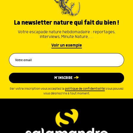
La newsletter nature qui fait du bien !
Votre escapade nature hebdomadaire : reportages,
interviews, Minute Nature, …
Voir un exemple
M’INSCRIRE
Par votre inscription vous acceptez la
politique de confidentialité
.Vous pouvez
vous désinscrire à tout moment.