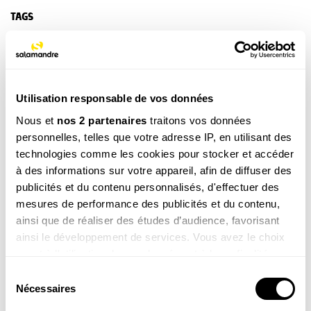
TAGS
Autre
NOS 3 REVUES
Utilisation responsable de vos données
Nous et
nos 2 partenaires
traitons vos données
personnelles, telles que votre adresse IP, en utilisant des
technologies comme les cookies pour stocker et accéder
REVUE SALAMANDRE
à des informations sur votre appareil, afin de diffuser des
Plongez au coeur d'une nature insolite près de chez
publicités et du contenu personnalisés, d'effectuer des
vous
mesures de performance des publicités et du contenu,
Découvrir la revue
ainsi que de réaliser des études d’audience, favorisant
ainsi le développement de services. Vous avez le choix
quant à l'utilisation de vos données et à leurs finalités.
Vous pouvez modifier ou retirer votre consentement à
Sélection
tout moment en consultant la Déclaration relative aux
Nécessaires
du
cookies ou en cliquant sur l'icône de confidentialité.
consentement
8-12