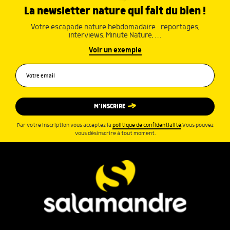
La newsletter nature qui fait du bien !
Votre escapade nature hebdomadaire : reportages,
interviews, Minute Nature, …
Voir un exemple
M’INSCRIRE
Par votre inscription vous acceptez la
politique de confidentialité
.Vous pouvez
vous désinscrire à tout moment.