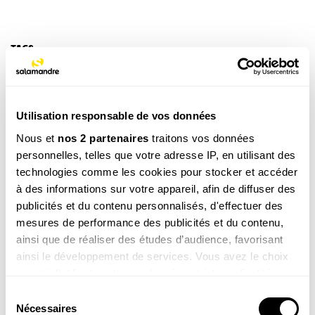
TAGS
Insecte
Utilisation responsable de vos données
NOS 3 REVUES
Nous et
nos 2 partenaires
traitons vos données
personnelles, telles que votre adresse IP, en utilisant des
technologies comme les cookies pour stocker et accéder
à des informations sur votre appareil, afin de diffuser des
REVUE SALAMANDRE
publicités et du contenu personnalisés, d'effectuer des
Plongez au coeur d'une nature insolite près de chez
mesures de performance des publicités et du contenu,
vous
ainsi que de réaliser des études d’audience, favorisant
Découvrir la revue
ainsi le développement de services. Vous avez le choix
quant à l'utilisation de vos données et à leurs finalités.
Vous pouvez modifier ou retirer votre consentement à
Sélection
tout moment en consultant la Déclaration relative aux
Nécessaires
du