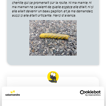
chenille qui se promenait sur la route. Ni ma mamie, ni
ma maman ne savaient de quelle espèce elle était, ni si
elle allait devenir un beau papillon, et je me demandais
aussi si elle était urticante. Merci d’avance.
Bonjour Ito,
Chouette découverte ! Elle n'est pas urticante, c'est
une chenille de sphinx à tête de mort. Malgré son nom,
c'est un grand mais inoffensif papillon de nuit que je