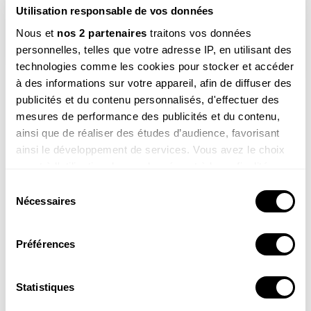
Utilisation responsable de vos données
trouve plutôt joli.
Nous et
nos 2 partenaires
traitons vos données
Merci pour ta photo !
personnelles, telles que votre adresse IP, en utilisant des
technologies comme les cookies pour stocker et accéder
à des informations sur votre appareil, afin de diffuser des
publicités et du contenu personnalisés, d'effectuer des
mesures de performance des publicités et du contenu,
ainsi que de réaliser des études d’audience, favorisant
ainsi le développement de services. Vous avez le choix
TAGS
quant à l'utilisation de vos données et à leurs finalités.
Insecte
Vous pouvez modifier ou retirer votre consentement à
Sélection
tout moment en consultant la Déclaration relative aux
Nécessaires
du
cookies ou en cliquant sur l'icône de confidentialité.
consentement
NOS 3 REVUES
Préférences
Si vous le permettez, nous aimerions également :
Collecter des informations sur votre localisation
géographique qui peuvent être précises à plusieurs
Statistiques
REVUE SALAMANDRE
mètres près