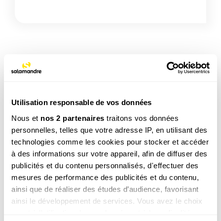
TAGS
Insecte
Utilisation responsable de vos données
Nous et
nos 2 partenaires
traitons vos données
personnelles, telles que votre adresse IP, en utilisant des
NOS 3 REVUES
technologies comme les cookies pour stocker et accéder
à des informations sur votre appareil, afin de diffuser des
publicités et du contenu personnalisés, d'effectuer des
mesures de performance des publicités et du contenu,
REVUE SALAMANDRE
ainsi que de réaliser des études d’audience, favorisant
Plongez au coeur d'une nature insolite près de chez
vous
ainsi le développement de services. Vous avez le choix
quant à l'utilisation de vos données et à leurs finalités.
Découvrir la revue