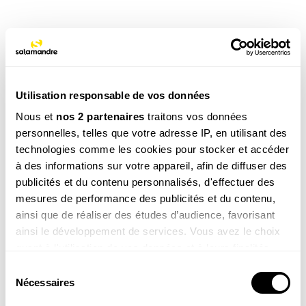
TAGS
NOS 3 REVUES
Utilisation responsable de vos données
Nous et
nos 2 partenaires
traitons vos données
personnelles, telles que votre adresse IP, en utilisant des
technologies comme les cookies pour stocker et accéder
REVUE SALAMANDRE
à des informations sur votre appareil, afin de diffuser des
Plongez au coeur d'une nature insolite près de chez
vous
publicités et du contenu personnalisés, d'effectuer des
mesures de performance des publicités et du contenu,
Découvrir la revue
ainsi que de réaliser des études d’audience, favorisant
ainsi le développement de services. Vous avez le choix
quant à l'utilisation de vos données et à leurs finalités.
Vous pouvez modifier ou retirer votre consentement à
Sélection
tout moment en consultant la Déclaration relative aux
Nécessaires
du
cookies ou en cliquant sur l'icône de confidentialité.
8-12
consentement