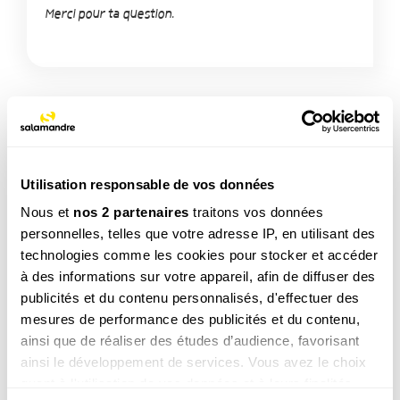
Merci pour ta question.
TAGS
Utilisation responsable de vos données
Nous et
nos 2 partenaires
traitons vos données
personnelles, telles que votre adresse IP, en utilisant des
NOS 3 REVUES
technologies comme les cookies pour stocker et accéder
à des informations sur votre appareil, afin de diffuser des
publicités et du contenu personnalisés, d'effectuer des
mesures de performance des publicités et du contenu,
REVUE SALAMANDRE
Plongez au coeur d'une nature insolite près de chez
ainsi que de réaliser des études d’audience, favorisant
vous
ainsi le développement de services. Vous avez le choix
Découvrir la revue
quant à l'utilisation de vos données et à leurs finalités.