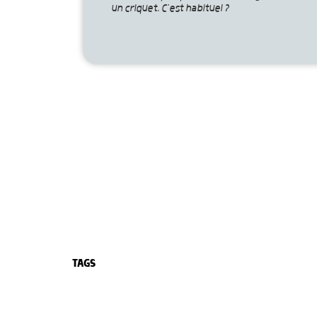
un criquet. C’est habituel ?
TAGS