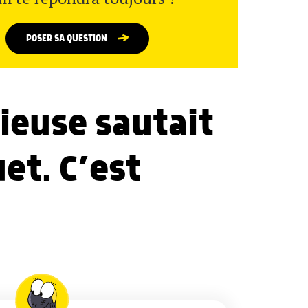
POSER SA QUESTION
ieuse sautait
et. C’est