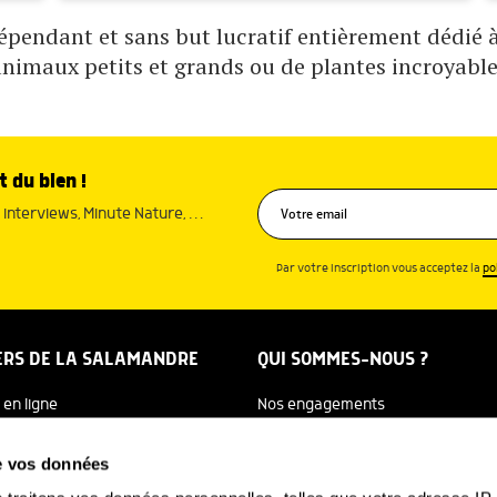
pendant et sans but lucratif entièrement dédié à 
animaux petits et grands ou de plantes incroyable
t du bien !
interviews, Minute Nature, …
Par votre inscription vous acceptez la
po
ERS DE LA SALAMANDRE
QUI SOMMES-NOUS ?
 en ligne
Nos engagements
dreTV
Notre histoire
de vos données
re Ecole
Julien Perrot