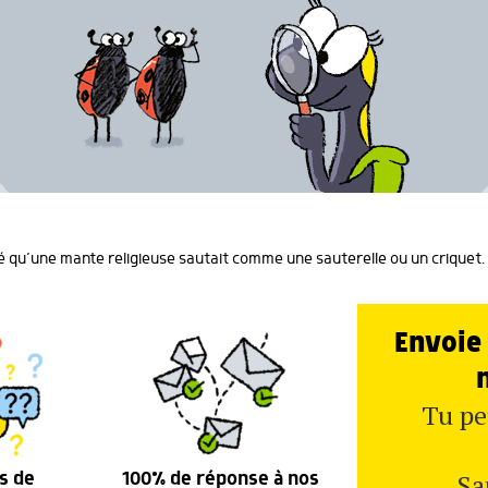
 qu’une mante religieuse sautait comme une sauterelle ou un criquet. C
Envoie 
Tu pe
Sa
s de
100% de réponse à nos