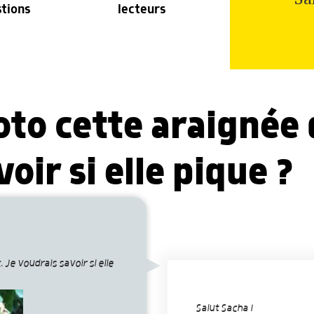
stions
lecteurs
hoto cette araignée
oir si elle pique ?
 Je voudrais savoir si elle
Salut Sacha !