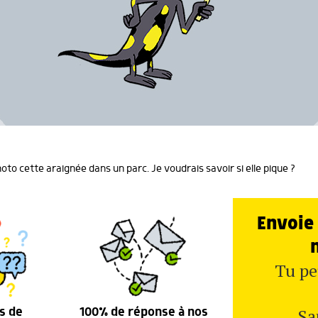
photo cette araignée dans un parc. Je voudrais savoir si elle pique ?
Envoie 
Tu pe
Sa
s de
100% de réponse à nos