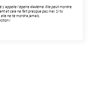
é s’appelle l’épeire diadème. Elle peut mordre,
ent et cela ne fait presque pas mal. Si tu
 elle ne te mordra jamais.
stion !