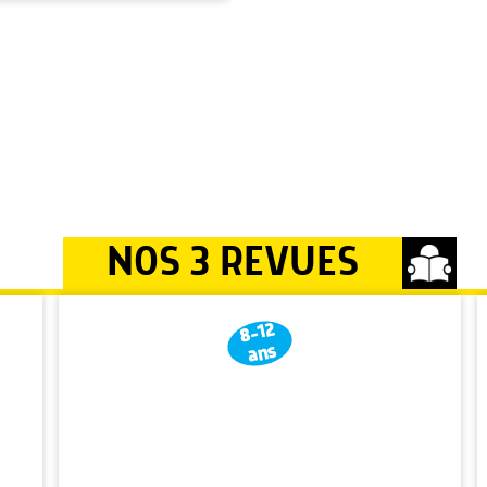
NOS 3 REVUES
8-12
ans