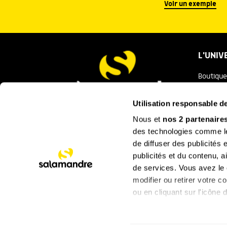
Voir un exemple
L'UNIV
Boutique
Salaman
Utilisation responsable 
Salamand
Nous et
nos 2 partenaire
Nous contacter
des technologies comme les
Festival
de diffuser des publicités
La Minut
publicités et du contenu, 
de services. Vous avez le c
SUIVEZ
modifier ou retirer votre 
ou en cliquant sur l'icône d
Si vous le permettez, nou