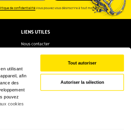
litique de confidentialité
.Vous pouvez vous désinscrire à tout moment.
LIENS UTILES
Nous contacter
Espace presse
Tout autoriser
Catalogue Salamandre
en utilisant
ppareil, afin
Conditions générales d'utilisation
Autoriser la sélection
rmance des
Politique de confidentialité
développement
ous pouvez
Mentions légales
 aux cookies