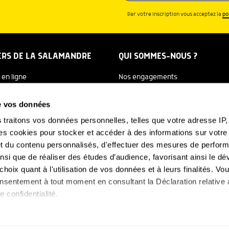
Par votre inscription vous acceptez la
po
ERS DE LA SALAMANDRE
QUI SOMMES-NOUS ?
 en ligne
Nos engagements
dreTV
Notre histoire
de vos données
re Ecole
Julien Perrot
s
traitons vos données personnelles, telles que votre adresse IP, 
 cookies pour stocker et accéder à des informations sur votre a
 Salamandre
L'équipe
 et du contenu personnalisés, d'effectuer des mesures de perfo
e Nature
Nous soutenir
ainsi que de réaliser des études d’audience, favorisant ainsi le 
hoix quant à l'utilisation de vos données et à leurs finalités. V
FAQ
-NOUS
consentement à tout moment en consultant la Déclaration relative
e confidentialité.
s aimerions également :