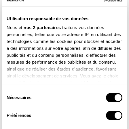
Utilisation responsable de vos données
REVUE SALAMANDRE
Nous et
nos 2 partenaires
traitons vos données
Plongez au coeur d'une nature insolite près de chez
vous
personnelles, telles que votre adresse IP, en utilisant des
technologies comme les cookies pour stocker et accéder
Découvrir la revue
à des informations sur votre appareil, afin de diffuser des
publicités et du contenu personnalisés, d'effectuer des
mesures de performance des publicités et du contenu,
ainsi que de réaliser des études d’audience, favorisant
ainsi le développement de services. Vous avez le choix
quant à l'utilisation de vos données et à leurs finalités.
8-12
ans
Vous pouvez modifier ou retirer votre consentement à
Sélection
SALAMANDRE JUNIOR (8 - 12 ANS)
tout moment en consultant la Déclaration relative aux
Nécessaires
du
Donnez envie aux enfants d'explorer et de protéger
cookies ou en cliquant sur l'icône de confidentialité.
consentement
la nature
Préférences
Découvrir le magazine
Si vous le permettez, nous aimerions également :
Collecter des informations sur votre localisation