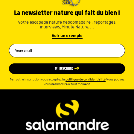
La newsletter nature qui fait du bien !
Votre escapade nature hebdomadaire : reportages,
interviews, Minute Nature, …
Voir un exemple
M’INSCRIRE
Par votre inscription vous acceptez la
politique de confidentialité
.Vous pouvez
vous désinscrire à tout moment.