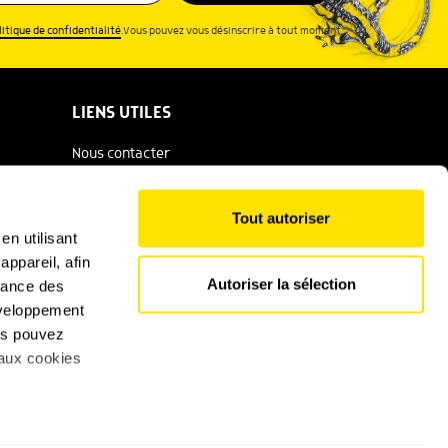
litique de confidentialité
.Vous pouvez vous désinscrire à tout moment.
LIENS UTILES
Nous contacter
Espace presse
Tout autoriser
Catalogue Salamandre
en utilisant
ppareil, afin
Conditions générales d'utilisation
Autoriser la sélection
rmance des
Politique de confidentialité
développement
ous pouvez
Mentions légales
 aux cookies