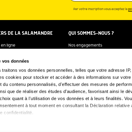
Par votre inscription vous acceptez la
po
ERS DE LA SALAMANDRE
QUI SOMMES-NOUS ?
 en ligne
Nos engagements
dreTV
Notre histoire
de vos données
re Ecole
Julien Perrot
s
traitons vos données personnelles, telles que votre adresse IP, 
 cookies pour stocker et accéder à des informations sur votre a
 Salamandre
L'équipe
 et du contenu personnalisés, d'effectuer des mesures de perfo
e Nature
Nous soutenir
ainsi que de réaliser des études d’audience, favorisant ainsi le 
hoix quant à l'utilisation de vos données et à leurs finalités. V
FAQ
-NOUS
consentement à tout moment en consultant la Déclaration relative
e confidentialité.
s aimerions également :