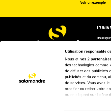
Voir un exemple
L'UNIV
Boutique
Salaman
Utilisation responsable 
Salamand
Nous et
nos 2 partenaire
Nous contacter
des technologies comme les
Festival
de diffuser des publicités
La Minut
publicités et du contenu, 
de services. Vous avez le c
SUIVEZ
modifier ou retirer votre 
ou en cliquant sur l'icône d
Si vous le permettez, nou