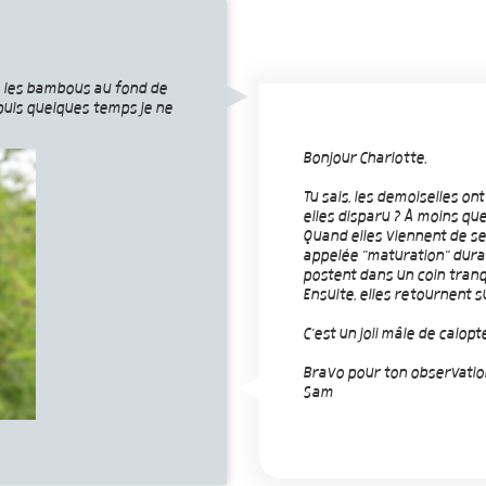
ns les bambous au fond de
epuis quelques temps je ne
Bonjour Charlotte,
Tu sais, les demoiselles on
elles disparu ? À moins que
Quand elles viennent de se
appelée "maturation" durant
postent dans un coin tranqu
Ensuite, elles retournent s
C'est un joli mâle de calopt
Bravo pour ton observatio
Sam