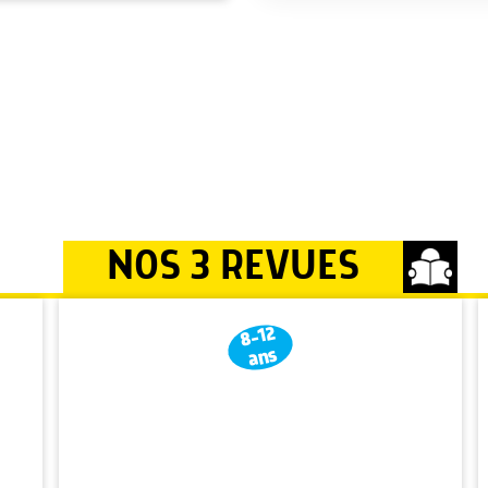
NOS 3 REVUES
8-12
ans