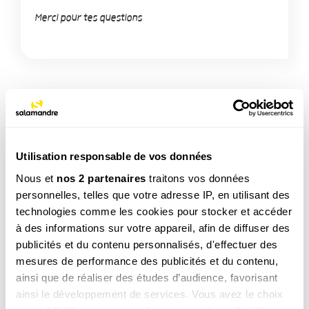
Merci pour tes questions
TAGS
Autre (Animal)
Utilisation responsable de vos données
Nous et
nos 2 partenaires
traitons vos données
personnelles, telles que votre adresse IP, en utilisant des
NOS 3 REVUES
technologies comme les cookies pour stocker et accéder
à des informations sur votre appareil, afin de diffuser des
publicités et du contenu personnalisés, d'effectuer des
mesures de performance des publicités et du contenu,
ainsi que de réaliser des études d’audience, favorisant
REVUE SALAMANDRE
Plongez au coeur d'une nature insolite près de chez
ainsi le développement de services. Vous avez le choix
vous