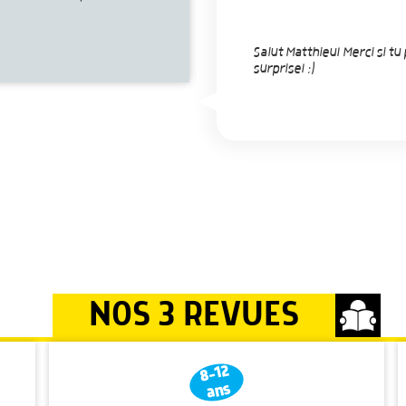
Salut Matthieu! Merci si tu
surprise! ;)
NOS 3 REVUES
8-12
ans