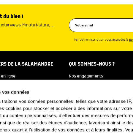
t du bien !
interviews, Minute Nature, …
Par votre inscription vous acceptez la
po
ERS DE LA SALAMANDRE
QUI SOMMES-NOUS ?
 en ligne
Nos engagements
dreTV
Notre histoire
de vos données
re Ecole
Julien Perrot
s
traitons vos données personnelles, telles que votre adresse IP, 
 cookies pour stocker et accéder à des informations sur votre a
 Salamandre
L'équipe
 et du contenu personnalisés, d'effectuer des mesures de perfo
e Nature
Nous soutenir
ainsi que de réaliser des études d’audience, favorisant ainsi le 
hoix quant à l'utilisation de vos données et à leurs finalités. V
FAQ