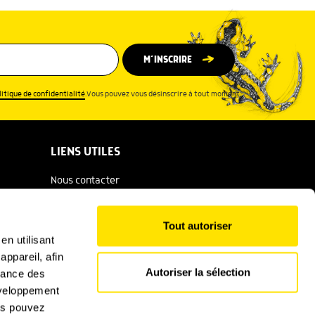
M’INSCRIRE
litique de confidentialité
.Vous pouvez vous désinscrire à tout moment.
LIENS UTILES
Nous contacter
Espace presse
Tout autoriser
Catalogue Salamandre
en utilisant
ppareil, afin
Conditions générales d'utilisation
Autoriser la sélection
rmance des
Politique de confidentialité
développement
ous pouvez
Mentions légales