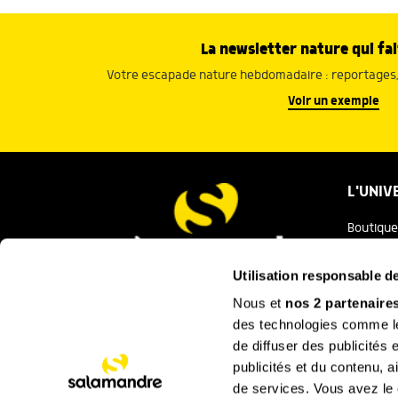
La newsletter nature qui fai
Votre escapade nature hebdomadaire : reportages, 
Voir un exemple
L'UNIV
Boutique
Salaman
Utilisation responsable 
Salamand
Nous et
nos 2 partenaire
Nous contacter
des technologies comme les
Festival
de diffuser des publicités
La Minut
publicités et du contenu, 
de services. Vous avez le c