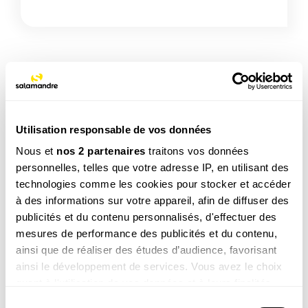
TAGS
Utilisation responsable de vos données
Nous et
nos 2 partenaires
traitons vos données
NOS 3 REVUES
personnelles, telles que votre adresse IP, en utilisant des
technologies comme les cookies pour stocker et accéder
à des informations sur votre appareil, afin de diffuser des
publicités et du contenu personnalisés, d'effectuer des
REVUE SALAMANDRE
mesures de performance des publicités et du contenu,
Plongez au coeur d'une nature insolite près de chez
ainsi que de réaliser des études d’audience, favorisant
vous
ainsi le développement de services. Vous avez le choix
Découvrir la revue
quant à l'utilisation de vos données et à leurs finalités.
Vous pouvez modifier ou retirer votre consentement à
Sélection