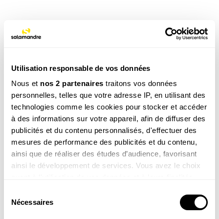
TAGS
NOS 3 REVUES
Utilisation responsable de vos données
Nous et
nos 2 partenaires
traitons vos données
personnelles, telles que votre adresse IP, en utilisant des
technologies comme les cookies pour stocker et accéder
REVUE SALAMANDRE
à des informations sur votre appareil, afin de diffuser des
Plongez au coeur d'une nature insolite près de chez
vous
publicités et du contenu personnalisés, d'effectuer des
mesures de performance des publicités et du contenu,
Découvrir la revue
ainsi que de réaliser des études d’audience, favorisant
ainsi le développement de services. Vous avez le choix
quant à l'utilisation de vos données et à leurs finalités.
Vous pouvez modifier ou retirer votre consentement à
Sélection
tout moment en consultant la Déclaration relative aux
Nécessaires
du
cookies ou en cliquant sur l'icône de confidentialité.
8-12
consentement