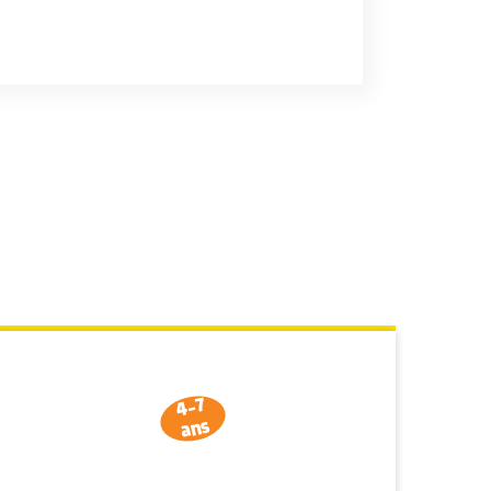
4-7
ans