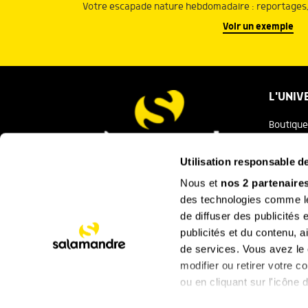
Votre escapade nature hebdomadaire : reportages, 
Voir un exemple
L'UNIV
Boutique
Salaman
Utilisation responsable 
Salamand
Nous et
nos 2 partenaire
Nous contacter
des technologies comme les
Festival
de diffuser des publicités
La Minut
publicités et du contenu, 
de services. Vous avez le c
SUIVEZ
modifier ou retirer votre 
ou en cliquant sur l'icône d