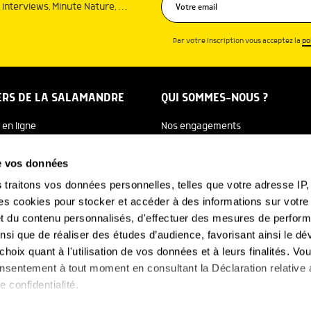
interviews, Minute Nature, …
Par votre inscription vous acceptez la
po
ERS DE LA SALAMANDRE
QUI SOMMES-NOUS ?
 en ligne
Nos engagements
dreTV
Notre histoire
de vos données
re Ecole
Julien Perrot
s
traitons vos données personnelles, telles que votre adresse IP, 
 cookies pour stocker et accéder à des informations sur votre a
 Salamandre
L'équipe
 et du contenu personnalisés, d'effectuer des mesures de perfo
e Nature
Nous soutenir
ainsi que de réaliser des études d’audience, favorisant ainsi le 
hoix quant à l'utilisation de vos données et à leurs finalités. V
FAQ
-NOUS
consentement à tout moment en consultant la Déclaration relative
e confidentialité.