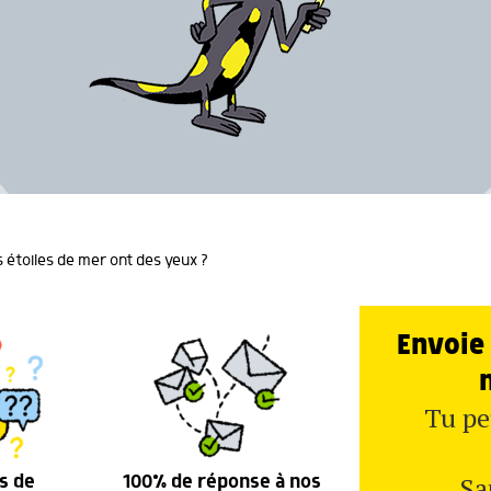
s étoiles de mer ont des yeux ?
Envoie 
Tu pe
Sa
s de
100% de réponse à nos