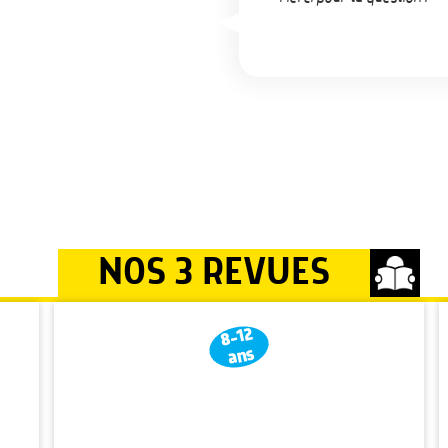
NOS 3 REVUES
8-12
ans