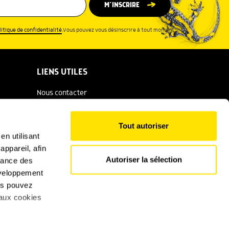
M’INSCRIRE
litique de confidentialité
.Vous pouvez vous désinscrire à tout moment.
LIENS UTILES
Nous contacter
Espace presse
Tout autoriser
Catalogue Salamandre
en utilisant
ppareil, afin
Conditions générales d'utilisation
Autoriser la sélection
rmance des
Politique de confidentialité
développement
ous pouvez
Mentions légales
 aux cookies