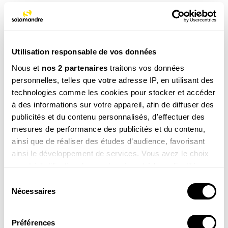
NOS 3 REVUES
Utilisation responsable de vos données
Nous et
nos 2 partenaires
traitons vos données
REVUE SALAMANDRE
personnelles, telles que votre adresse IP, en utilisant des
Plongez au coeur d'une nature insolite près de chez
technologies comme les cookies pour stocker et accéder
vous
à des informations sur votre appareil, afin de diffuser des
Découvrir la revue
publicités et du contenu personnalisés, d'effectuer des
mesures de performance des publicités et du contenu,
ainsi que de réaliser des études d’audience, favorisant
ainsi le développement de services. Vous avez le choix
quant à l'utilisation de vos données et à leurs finalités.
Vous pouvez modifier ou retirer votre consentement à
Sélection
8-12
tout moment en consultant la Déclaration relative aux
Nécessaires
du
ans
cookies ou en cliquant sur l'icône de confidentialité.
consentement
SALAMANDRE JUNIOR (8 - 12 ANS)
Donnez envie aux enfants d'explorer et de protéger
Préférences
Si vous le permettez, nous aimerions également :