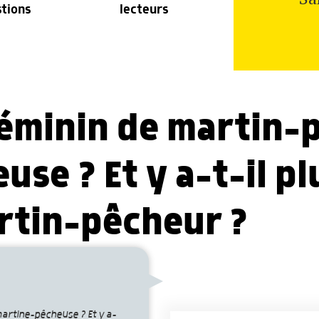
stions
lecteurs
féminin de martin-
se ? Et y a-t-il pl
rtin-pêcheur ?
martine-pêcheuse ? Et y a-