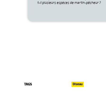
t-il plusieurs espèces de martin-pêcheur ?
TAGS
Oiseau