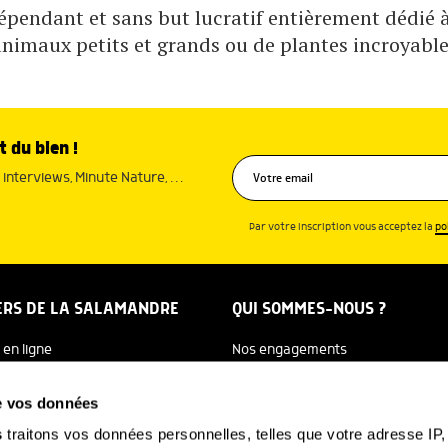
pendant et sans but lucratif entièrement dédié à 
animaux petits et grands ou de plantes incroyable
t du bien !
interviews, Minute Nature, …
Par votre inscription vous acceptez la
po
ERS DE LA SALAMANDRE
QUI SOMMES-NOUS ?
 en ligne
Nos engagements
dreTV
Notre histoire
de vos données
re Ecole
Julien Perrot
s
traitons vos données personnelles, telles que votre adresse IP, 