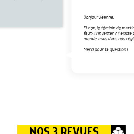
Bonjour Jeanne,
Et non, le féminin de mart
faut-il l'inventer ? Il exi
monde, mais dans nos région
Merci pour ta question !
NOS 3 REVUES