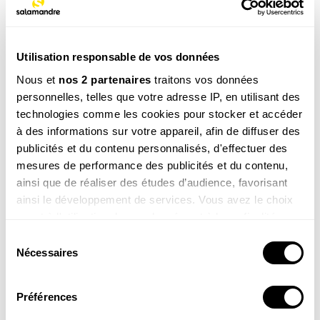
NOS 3 REVUES
Utilisation responsable de vos données
REVUE SALAMANDRE
Nous et
nos 2 partenaires
traitons vos données
Plongez au coeur d'une nature insolite près de chez
personnelles, telles que votre adresse IP, en utilisant des
vous
technologies comme les cookies pour stocker et accéder
Découvrir la revue
à des informations sur votre appareil, afin de diffuser des
publicités et du contenu personnalisés, d'effectuer des
mesures de performance des publicités et du contenu,
ainsi que de réaliser des études d’audience, favorisant
ainsi le développement de services. Vous avez le choix
quant à l'utilisation de vos données et à leurs finalités.
8-12
Vous pouvez modifier ou retirer votre consentement à
Sélection
ans
tout moment en consultant la Déclaration relative aux
Nécessaires
du
SALAMANDRE JUNIOR (8 - 12 ANS)
cookies ou en cliquant sur l'icône de confidentialité.
consentement
Donnez envie aux enfants d'explorer et de protéger
la nature
Préférences
Si vous le permettez, nous aimerions également :
Découvrir le magazine