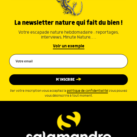
La newsletter nature qui fait du bien !
Votre escapade nature hebdomadaire : reportages,
interviews, Minute Nature, …
Voir un exemple
M’INSCRIRE
Par votre inscription vous acceptez la
politique de confidentialité
.Vous pouvez
vous désinscrire à tout moment.